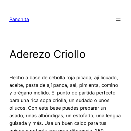
Saltar
al
Panchita
contenido
Aderezo Criollo
Hecho a base de cebolla roja picada, ají licuado,
aceite, pasta de ají panca, sal, pimienta, comino
y orégano molido. El punto de partida perfecto
para una rica sopa criolla, un sudado o unos
ollucos. Con esta base puedes preparar un
asado, unas albóndigas, un estofado, una lengua
guisada y más. Usa un buen caldo para tus
guisos y notarás una gran diferencia. 250